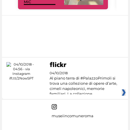
MiC
rés
04/10/2018
Al piano terra di #PalazzoPrimoli si
trova una collezione di opere d’arte,
cimeli napoleonici, memorie
familiari. La collezione
museiincomuneroma