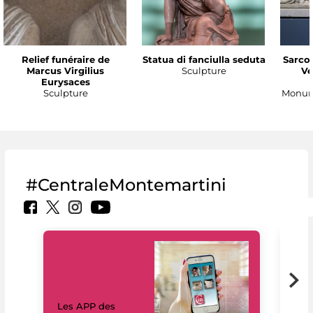
Relief funéraire de
Statua di fanciulla seduta
Sarco
Marcus Virgilius
Sculpture
Ve
Eurysaces
Sculpture
Monume
#CentraleMontemartini
Les APP des
Les