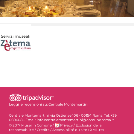
Servizi museali
Leggi le recensioni su:
Centrale Montemartini
Centrale Montemartini, via Ostiense 106 - 00154 Roma. Tel. +39
060608 - Email: info.centralemontemartini@comune.roma.it
© 2017 Musei in Comune
/
Privacy
/
Exclusion de la
responsabilité
/
Credits
/
Accessibilité du site
/
XML-rss