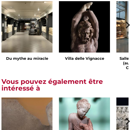
Du mythe au miracle
Villa delle Vignacce
Salle
(au
Ch
Vous pouvez également être
intéressé à