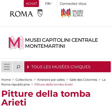
ACHAT
Connectez-Vous
MUSEI CAPITOLINI CENTRALE
MONTEMARTINI
TOUS LES MUSÉES CIVIQUES
Home
>
Collections
>
Itinéraire par salles
>
Salle des Colonnes
>
La
You are here
Rome républicaine
>
Pitture della tomba Arieti
Pitture della tomba
Arieti