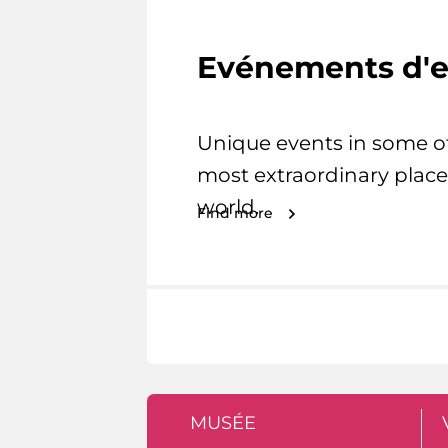
Evénements d'e
Unique events in some o
most extraordinary place
world.
Find more
MUSÉE