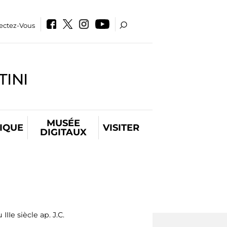
ectez-Vous
INI
MUSÉE
IQUE
VISITER
DIGITAUX
IIIe siècle ap. J.C.