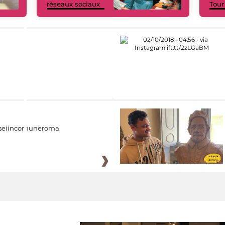
réseaux sociaux
Tour
eiincomuneroma