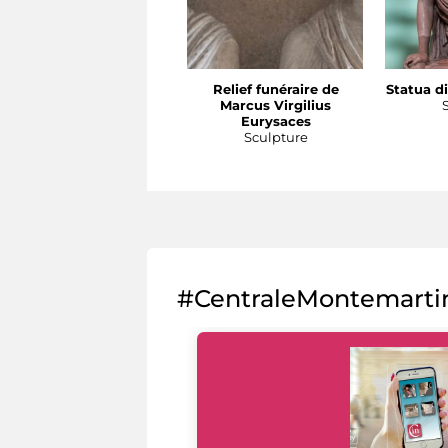
Relief funéraire de
Statua di
Marcus Virgilius
Eurysaces
Sculpture
#CentraleMontemarti