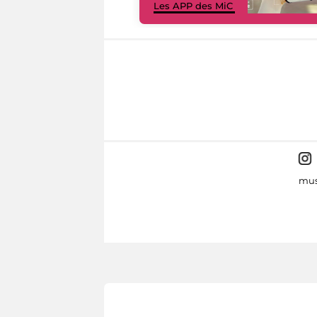
Les APP des MiC
mus