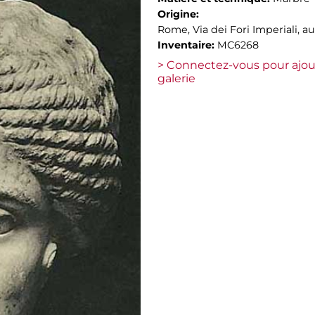
Origine:
Rome, Via dei Fori Imperiali, aut
Inventaire:
MC6268
> Connectez-vous pour ajou
galerie