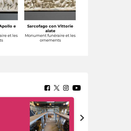
Apollo e
Sarcofago con Vittorie
Sarcofago con clipeo
alate
sorretto da eroti alati
re et les
Monument funéraire et les
Monument funéraire et l
ts
ornements
ornements
Google Arts &