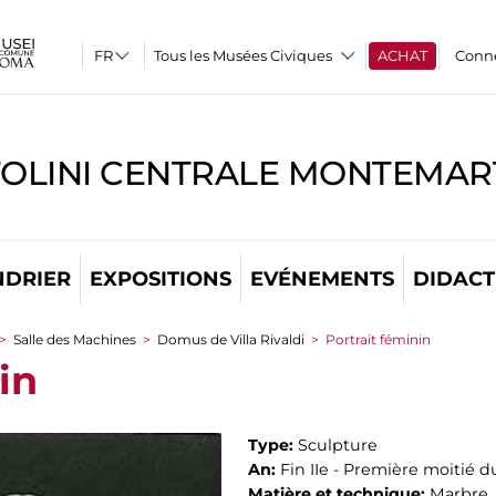
Tous les Musées Civiques
ACHAT
Conn
TOLINI CENTRALE MONTEMART
NDRIER
EXPOSITIONS
EVÉNEMENTS
DIDACT
>
Salle des Machines
>
Domus de Villa Rivaldi
>
Portrait féminin
in
Type:
Sculpture
An:
Fin IIe - Première moitié du 
Matière et technique:
Marbre