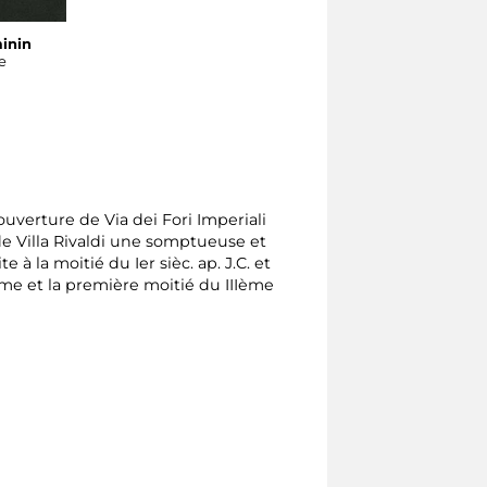
minin
e
uverture de Via dei Fori Imperiali
 de Villa Rivaldi une somptueuse et
e à la moitié du Ier sièc. ap. J.C. et
ème et la première moitié du IIIème