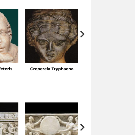
Veteris
Crepereia Tryphaena
Horti de l’Esquilin, Via
Ariosto