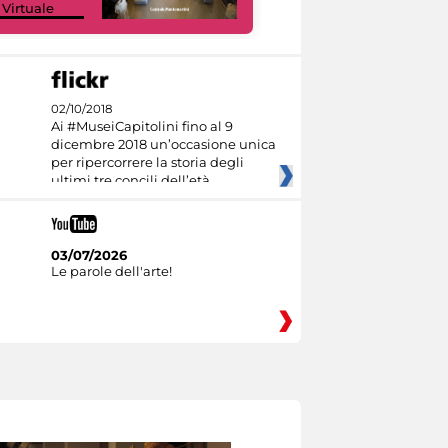
 Virtuale
Culture
02/10/2018
Ai #MuseiCapitolini fino al 9
dicembre 2018 un’occasione unica
per ripercorrere la storia degli
ultimi tre concili dell’età
03/07/2026
Le parole dell'arte!