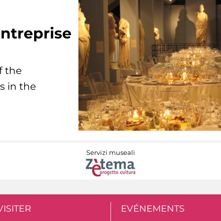
ntreprise
f the
s in the
Servizi museali
VISITER
EVÉNEMENTS