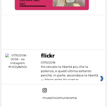
Les APP des
Les
MiC
rés
07/10/2018
Ho cercato la libertà più che la
potenza, e quest'ultima soltanto
perché, in parte, secondava la libertà.
— Marguerite Yourcenar
museiincomuneroma