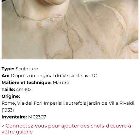
Type:
Sculpture
An:
D’après un original du Ve siècle av. J.C.
Matière et technique:
Marbre
Taille:
cm 102
Origine:
Rome, Via dei Fori Imperiali, autrefois jardin de Villa Rivaldi
(1933)
Inventaire:
MC2307
> Connectez-vous pour ajouter des chefs-d'œuvre à
votre galerie