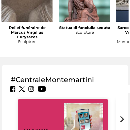
Relief funéraire de
Statua di fanciulla seduta
Sarco
Marcus Virgilius
Sculpture
Ve
Eurysaces
Sculpture
Monume
#CentraleMontemartini