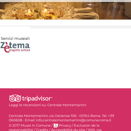
Servizi museali
Leggi le recensioni su:
Centrale Montemartini
Centrale Montemartini, via Ostiense 106 - 00154 Roma. Tel. +39
060608 - Email: info.centralemontemartini@comune.roma.it
© 2017 Musei in Comune
/
Privacy
/
Exclusion de la
responsabilité
/
Credits
/
Accessibilité du site
/
XML-rss