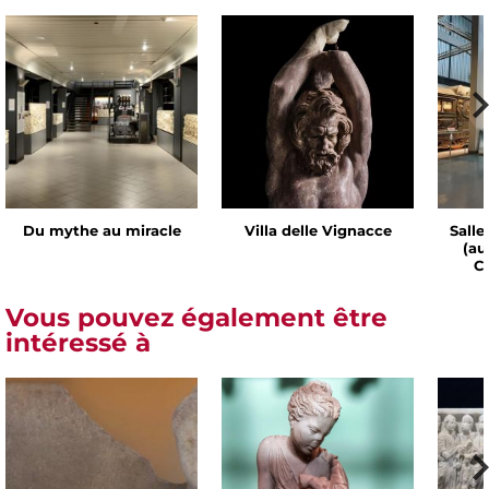
Du mythe au miracle
Villa delle Vignacce
Salle
(au
Ch
Vous pouvez également être
intéressé à