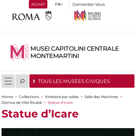
ACHAT
Connectez-Vous
MUSEI CAPITOLINI CENTRALE
MONTEMARTINI
TOUS LES MUSÉES CIVIQUES
Home
>
Collections
>
Itinéraire par salles
>
Salle des Machines
>
You are here
Domus de Villa Rivaldi
>
Statue d’Icare
Statue d’Icare