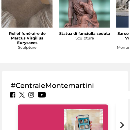
Relief funéraire de
Statua di fanciulla seduta
Sarco
Marcus Virgilius
Sculpture
Ve
Eurysaces
Sculpture
Monume
#CentraleMontemartini