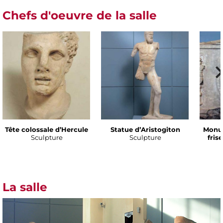
Chefs d'oeuvre de la salle
Tête colossale d’Hercule
Statue d’Aristogiton
Monu
Sculpture
Sculpture
fris
La salle