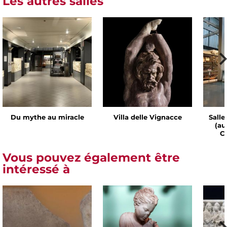
Les autres salles
Du mythe au miracle
Villa delle Vignacce
Salle
(au
Ch
Vous pouvez également être
intéressé à