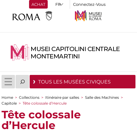
ACHAT
Connectez-Vous
MUSEI CAPITOLINI CENTRALE
MONTEMARTINI
TOUS LES MUSÉES CIVIQUES
Home
>
Collections
>
Itinéraire par salles
>
Salle des Machines
>
You are here
Capitole
>
Tête colossale d’Hercule
Tête colossale
d’Hercule