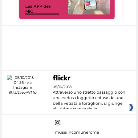
Les APP des
Les
MiC
rés
05/10/2018
Attraverso uno stretto passaggio con
una curiosa loggetta chiusa da una
bella vetrata a tortiglioni, si giunge
all'ultima stanza della
museiincomuneroma