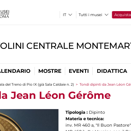
Tutti i musei
Acquist
TOLINI CENTRALE MONTEMART
ALENDARIO
MOSTRE
EVENTI
DIDATTICA
ala del Treno di Pio IX (già Sala Caldaie n. 2)
>
Tondi dipinti da Jean Léon 
 da Jean Léon Gérôme
Tipologia :
Dipinto
Materia e tecnica:
inv. MR 460 a, "Il Buon Pastore",