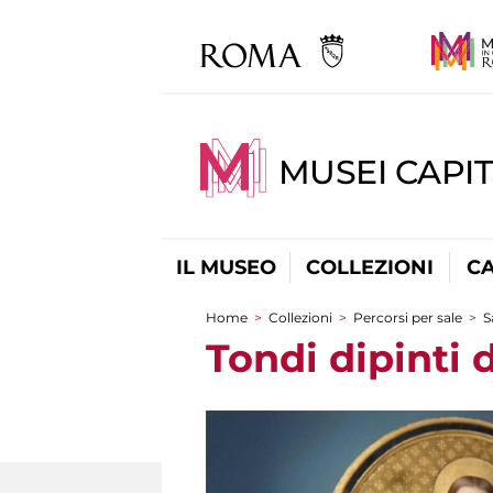
MUSEI CAPI
IL MUSEO
COLLEZIONI
C
Home
>
Collezioni
>
Percorsi per sale
>
S
Tu sei qui
Tondi dipinti