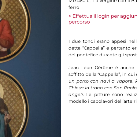
MR 460 b, "La Vergine con il Ba
ferro
> Effettua il login per aggi
percorso
I due tondi erano appesi nell
detta “Cappella” e pertanto er
del pontefice durante gli spost
Jean Léon Gérôme è anche au
soffitto della “Cappella”, in cui
un porto con navi a vapore
,
P
Chiesa in trono con San Paolo
angeli
. Le pitture sono reali
modello i capolavori dell’arte 