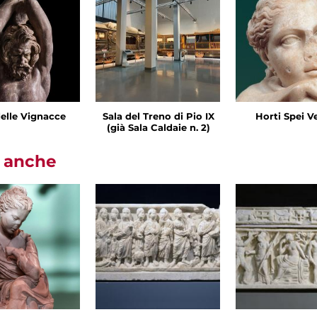
delle Vignacce
Sala del Treno di Pio IX
Horti Spei V
(già Sala Caldaie n. 2)
i anche