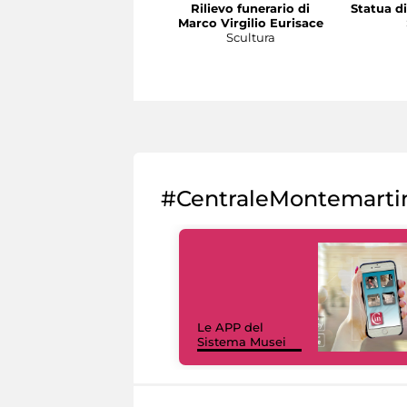
Rilievo funerario di
Statua di
Marco Virgilio Eurisace
Scultura
#CentraleMontemarti
Le APP del
Sistema Musei