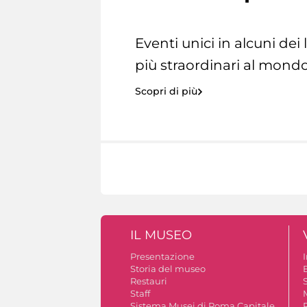
Eventi unici in alcuni dei
più straordinari al mondo
Scopri di più
IL MUSEO
Presentazione
Storia del museo
B
Restauri
S
Staff
Sistema Musei di Roma Capitale