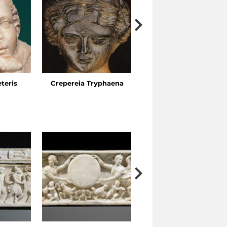
eteris
Crepereia Tryphaena
Horti dell’Esquilino, Vi
Ariosto