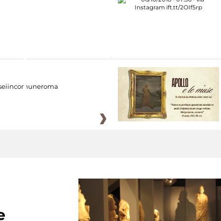
eiincomuneroma
e