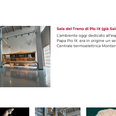
Sala del Treno di Pio IX (già Sal
L’ambiente oggi dedicato all’es
Papa Pio IX era in origine un set
Centrale termoelettrica Montem