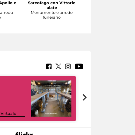
Apollo e
Sarcofago con Vittorie
Sarcofago con clipeo
alate
sorretto da eroti alati
arredo
Monumento e arredo
Monumento e arredo
o
funerario
funerario
Google Arts &
 Virtuale
Culture