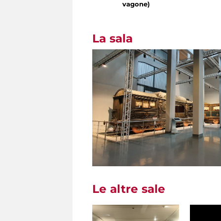
vagone)
La sala
Le altre sale