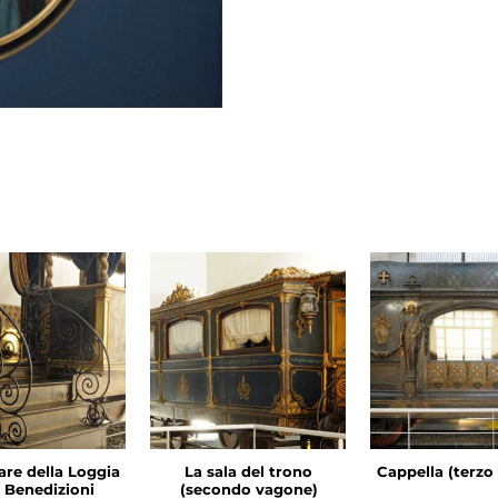
are della Loggia
La sala del trono
Cappella (terzo
e Benedizioni
(secondo vagone)