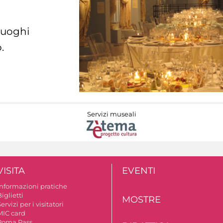
 luoghi
.
Servizi museali
VISITA
EVENTI
Informazioni pratiche
iglietti
MOSTRE
ervizi per i visitatori
MIC card
Roma Pass