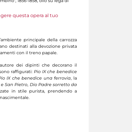
mbino", 1856-1858, olio su lega di
ungere questa opera al tuo
’ambiente principale della carrozza
ano destinati alla devozione privata
amenti con il treno papale.
tore dei dipinti che decorano il
 sono raffigurati:
Pio IX che benedice
io IX che benedice una ferrovia
, la
 e San Pietro
,
Dio Padre sorretto da
zzate in stile purista, prendendo a
rinascimentale.