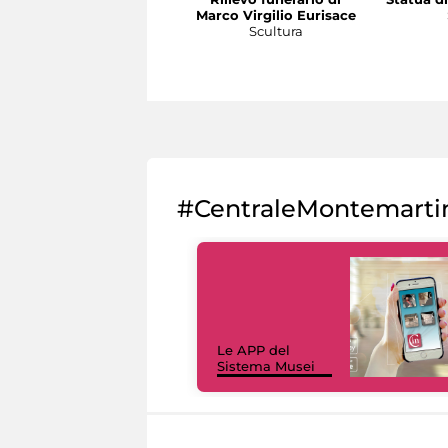
Marco Virgilio Eurisace
Scultura
#CentraleMontemarti
Le APP del
Sistema Musei