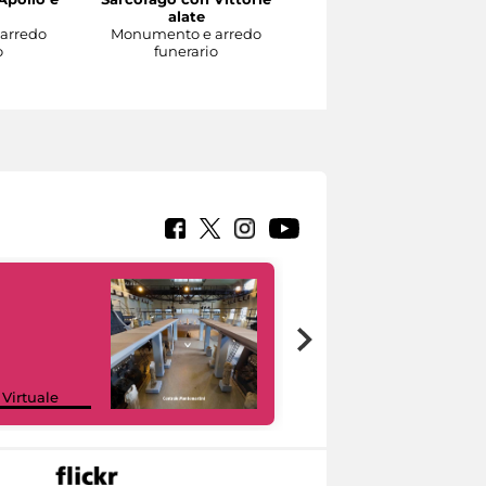
alate
sorretto da eroti alati
arredo
Monumento e arredo
Monumento e arredo
o
funerario
funerario
Google Arts &
 Virtuale
Culture