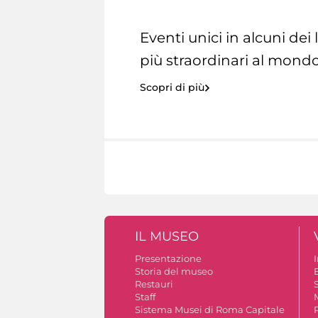
Eventi unici in alcuni dei
più straordinari al mondo
Scopri di più
IL MUSEO
Presentazione
Storia del museo
B
Restauri
S
Staff
Sistema Musei di Roma Capitale