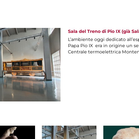
Sala del Treno di Pio IX (già Sal
L’ambiente oggi dedicato all’es
Papa Pio IX era in origine un set
Centrale termoelettrica Montem