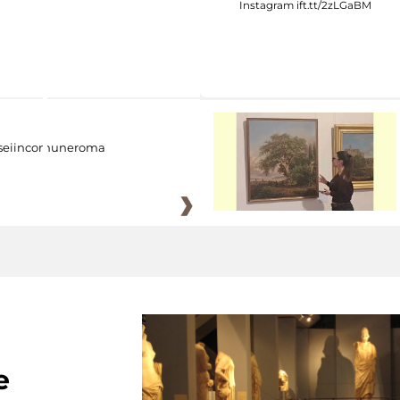
eiincomuneroma
e