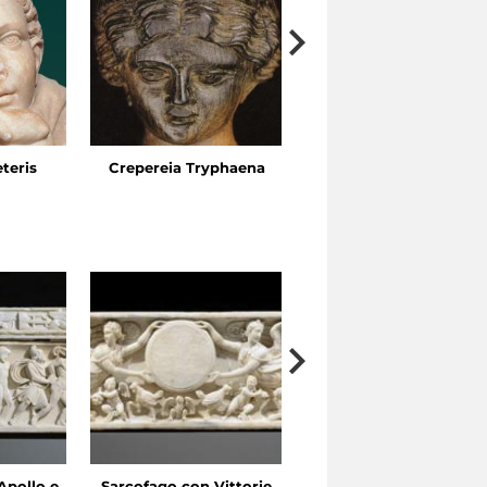
eteris
Crepereia Tryphaena
Horti dell’Esquilino, Vi
Ariosto
Apollo e
Sarcofago con Vittorie
Sarcofago con clipeo