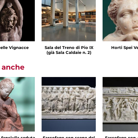
delle Vignacce
Sala del Treno di Pio IX
Horti Spei V
(già Sala Caldaie n. 2)
i anche
 fanciulla seduta
Sarcofago con scene del
Sarcofago con 