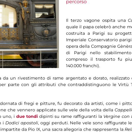
percorso
Il terzo vagone ospita una
C
quale il papa celebrò anche me
costruita a Parigi su progett
Imperiale Conservatorio parigin
opera della Compagnie Gènèra
di Parigi nello stabilimento
compreso il trasporto fu piu
140.000 franchi).
a da un rivestimento di rame argentato e dorato, realizzato da
per parte con gli attributi che contraddistinguono le Virtù T
dornata di fregi e pitture, fu decorato da artisti, come i pi
ne che vennero applicate sulle vele della volta della
Cappell
o uno, i
due tondi
dipinti su rame raffiguranti la
Vergine con
n i
Dodici apostoli
, oggi perduti. Nelle vele sono raffigurate l
 impartite da Pio IX, una sacra allegoria che rappresenta la
Rel