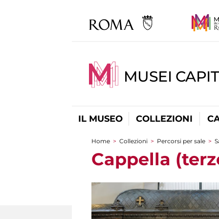
MUSEI CAPI
IL MUSEO
COLLEZIONI
C
Home
>
Collezioni
>
Percorsi per sale
>
S
Tu sei qui
Cappella (ter