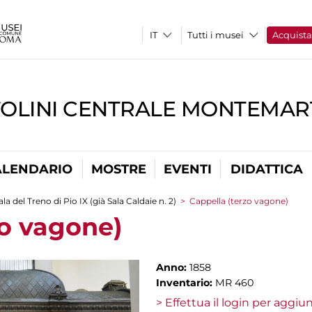
Tutti i musei
Acquist
TOLINI CENTRALE MONTEMART
ALENDARIO
MOSTRE
EVENTI
DIDATTICA
ala del Treno di Pio IX (già Sala Caldaie n. 2)
>
Cappella (terzo vagone)
zo vagone)
Anno:
1858
Inventario:
MR 460
> Effettua il login per aggi