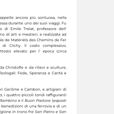
appella
ancora più sontuosa, nella
ssa durante uno dei suoi viaggi. Fu
o di Emile Trelat, professore dell'
o di arti e mestieri, e realizzata ad
le de Matèrièls des Chemins de Fer
 di Clichy. Il costo complessivo,
ttosto elevato per l' epoca (circa
 Christofle e da rilievi e sculture,
eologali: Fede, Speranza e Carità e
ttori Gerôme e Cambon, e artigiani di
a
, i quattro piccoli tondi raffiguranti
 Bambino
e il
Buon Pastore
(esposti
e benedizioni di una ferrovia e di un
igione in trono fra San Pietro e San