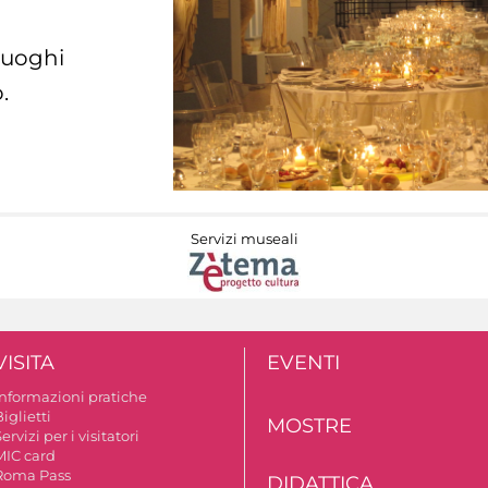
 luoghi
.
Servizi museali
VISITA
EVENTI
Informazioni pratiche
iglietti
MOSTRE
ervizi per i visitatori
MIC card
Roma Pass
DIDATTICA