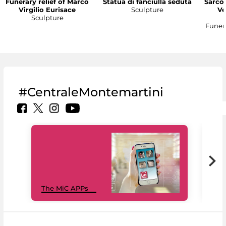
Funerary relief of Marco
Statua di fanciulla seduta
Sarco
Virgilio Eurisace
Sculpture
Ve
Sculpture
Funer
#CentraleMontemartini
MiC
The MiC APPs
net