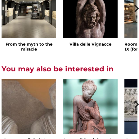
From the myth to the
Villa delle Vignacce
Room o
miracle
IX (fo
You may also be interested in