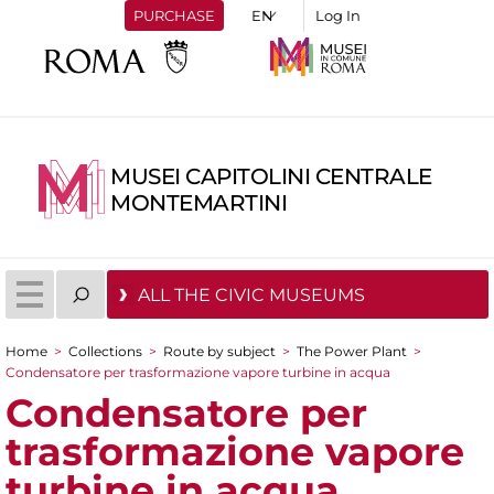
PURCHASE
Log In
MUSEI CAPITOLINI CENTRALE
MONTEMARTINI
ALL THE CIVIC MUSEUMS
Home
>
Collections
>
Route by subject
>
The Power Plant
>
You are here
Condensatore per trasformazione vapore turbine in acqua
Condensatore per
trasformazione vapore
turbine in acqua